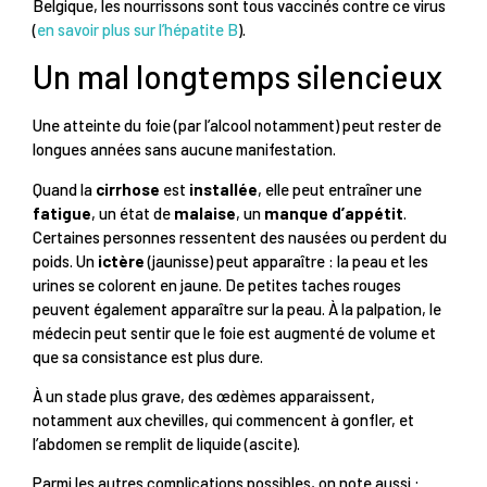
Belgique, les nourrissons sont tous vaccinés contre ce virus
(
en savoir plus sur l’hépatite B
).
Un mal longtemps silencieux
Une atteinte du foie (par l’alcool notamment) peut rester de
longues années sans aucune manifestation.
Quand la
cirrhose
est
installée
, elle peut entraîner une
fatigue
, un état de
malaise
, un
manque d’appétit
.
Certaines personnes ressentent des nausées ou perdent du
poids. Un
ictère
(jaunisse) peut apparaître : la peau et les
urines se colorent en jaune. De petites taches rouges
peuvent également apparaître sur la peau. À la palpation, le
médecin peut sentir que le foie est augmenté de volume et
que sa consistance est plus dure.
À un stade plus grave, des œdèmes apparaissent,
notamment aux chevilles, qui commencent à gonfler, et
l’abdomen se remplit de liquide (ascite).
Parmi les autres complications possibles, on note aussi :