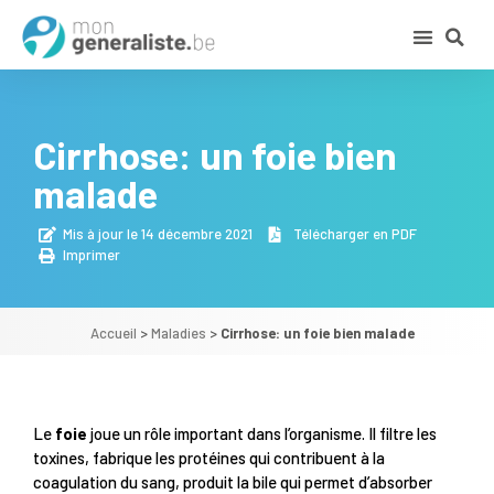
Cirrhose: un foie bien
malade
Mis à jour le 14 décembre 2021
Télécharger en PDF
Imprimer
Accueil
>
Maladies
>
Cirrhose: un foie bien malade
Le
foie
joue un rôle important dans l’organisme. Il filtre les
toxines, fabrique les protéines qui contribuent à la
coagulation du sang, produit la bile qui permet d’absorber