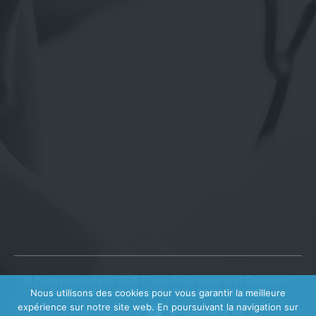
© Mongeneraliste.be 2026 | Tous droits réservés |
Copyright
|
Politique de confidentialité
| TVA : BE0410 639 602
Nous utilisons des cookies pour vous garantir la meilleure
expérience sur notre site web. En poursuivant la navigation sur
Réalisé avec
par