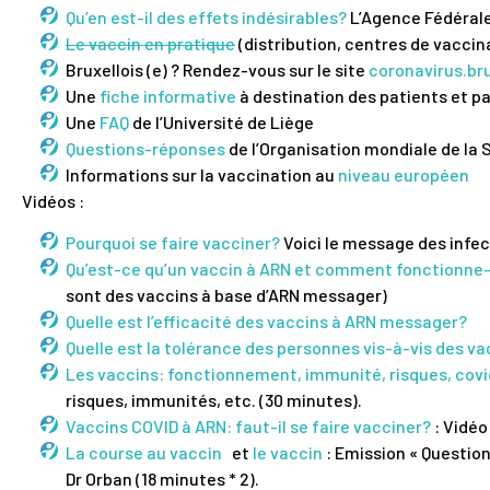
Qu’en est-il des effets indésirables?
L’Agence Fédérale
Le vaccin en pratique
(distribution, centres de vaccina
Bruxellois (e) ? Rendez-vous sur le site
coronavirus.br
Une
fiche informative
à destination des patients et p
Une
FAQ
de l’Université de Liège
Questions-réponses
de l’Organisation mondiale de la 
Informations sur la vaccination au
niveau européen
Vidéos :
Pourquoi se faire vacciner?
Voici le message des infe
Qu’est-ce qu’un vaccin à ARN et comment fonctionne-t
sont des vaccins à base d’ARN messager)
Quelle est l’efficacité des vaccins à ARN messager?
Quelle est la tolérance des personnes vis-à-vis des 
Les vaccins: fonctionnement, immunité, risques, covi
risques, immunités, etc. (30 minutes).
Vaccins COVID à ARN: faut-il se faire vacciner?
: Vidéo
La course au vaccin
et
le vaccin
: Emission « Question
Dr Orban (18 minutes * 2).