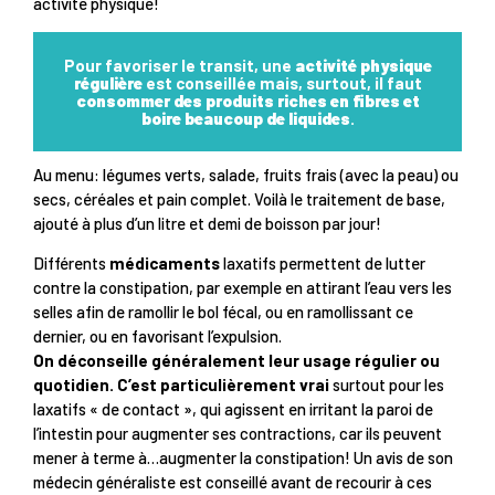
activité physique!
Pour favoriser le transit, une
activité physique
régulière
est conseillée mais, surtout, il faut
consommer des produits riches en fibres et
boire beaucoup de liquides
.
Au menu: légumes verts, salade, fruits frais (avec la peau) ou
secs, céréales et pain complet. Voilà le traitement de base,
ajouté à plus d’un litre et demi de boisson par jour!
Différents
médicaments
laxatifs permettent de lutter
contre la constipation, par exemple en attirant l’eau vers les
selles afin de ramollir le bol fécal, ou en ramollissant ce
dernier, ou en favorisant l’expulsion.
On déconseille généralement leur usage régulier ou
quotidien. C’est particulièrement vrai
surtout pour les
laxatifs « de contact », qui agissent en irritant la paroi de
l’intestin pour augmenter ses contractions, car ils peuvent
mener à terme à…augmenter la constipation! Un avis de son
médecin généraliste est conseillé avant de recourir à ces