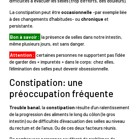
difficultés à évacuer les selles (trop d’efforts, des douleurs).
La constipation peut être
occasionnelle
-par exemple liée
à des changements d‘habitudes- ou
chronique
et
persistante.
Bon à savoir :
la présence de selles dans notre intestin,
même plusieurs jours, est sans danger.
Attention :
certaines personnes ne supportent pas l’idée
de garder des « impuretés » dans le corps: chez elles,
l’élimination des selles peut devenir obsessionnelle.
Constipation: une
préoccupation fréquente
Trouble banal
, la
constipation
résulte d’un ralentissement
de la progression des aliments le long du côlon (le gros
intestin) ou de difficultés d’évacuation des selles au niveau
du rectum et de l’anus. Ou de ces deux facteurs réunis.