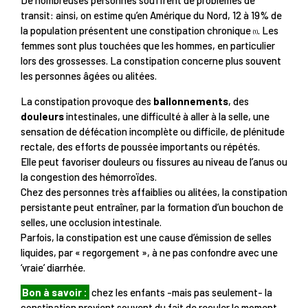
De nombreuses personnes souffrent de problèmes de
transit: ainsi, on estime qu’en Amérique du Nord, 12 à 19% de
la population présentent une constipation chronique
. Les
(1)
femmes sont plus touchées que les hommes, en particulier
lors des grossesses. La constipation concerne plus souvent
les personnes âgées ou alitées.
La constipation provoque des
ballonnements
, des
douleurs
intestinales, une difficulté à aller à la selle, une
sensation de défécation incomplète ou difficile, de plénitude
rectale, des efforts de poussée importants ou répétés.
Elle peut favoriser douleurs ou fissures au niveau de l’anus ou
la congestion des hémorroïdes.
Chez des personnes très affaiblies ou alitées, la constipation
persistante peut entraîner, par la formation d’un bouchon de
selles, une occlusion intestinale.
Parfois, la constipation est une cause d’émission de selles
liquides, par « regorgement », à ne pas confondre avec une
‘vraie’ diarrhée.
Bon à savoir :
chez les enfants -mais pas seulement- la
constipation provient souvent du fait de reculer le moment