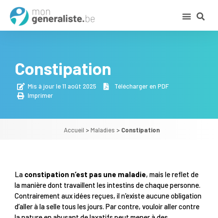
Constipation
Mis à jour le 11 août 2025
Télécharger en PDF
Imprimer
Accueil
>
Maladies
>
Constipation
La
constipation n’est pas une maladie
, mais le reflet de
la manière dont travaillent les intestins de chaque personne.
Contrairement aux idées reçues, il n’existe aucune obligation
d’aller à la selle tous les jours. Par contre, vouloir aller contre
la nature en abusant de laxatifs peut mener à des