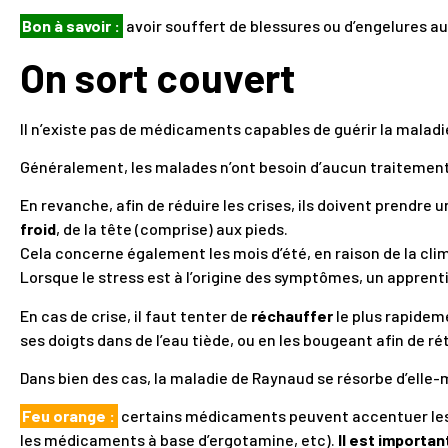
Bon à savoir :
avoir souffert de blessures ou d’engelures au
On sort couvert
Il n’existe pas de médicaments capables de guérir la malad
Généralement, les malades n’ont besoin d’aucun traitemen
En revanche, afin de réduire les crises, ils doivent prendre 
froid
, de la tête (comprise) aux pieds.
Cela concerne également les mois d’été, en raison de la cli
Lorsque le stress est à l’origine des symptômes, un apprenti
En cas de crise, il faut tenter de
réchauffer
le plus rapidem
ses doigts dans de l’eau tiède, ou en les bougeant afin de ré
Dans bien des cas, la maladie de Raynaud se résorbe d’ell
Feu orange :
certains médicaments peuvent accentuer les s
les médicaments à base d’ergotamine, etc).
Il est importan