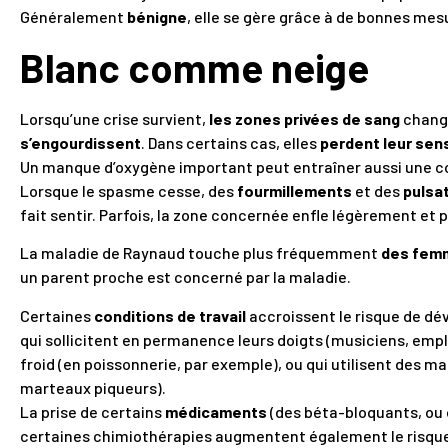
Généralement
bénigne
, elle se gère grâce à de bonnes mes
Blanc comme neige
Lorsqu’une crise survient,
les zones privées de sang
change
s’engourdissent
. Dans certains cas, elles
perdent leur sens
Un manque d’oxygène important peut entraîner aussi une co
Lorsque le spasme cesse, des
fourmillements
et des
pulsa
fait sentir. Parfois, la zone concernée enfle légèrement et
La maladie de Raynaud touche plus fréquemment
des fem
un parent proche est concerné par la maladie.
Certaines
conditions de travail
accroissent le risque de dév
qui sollicitent en permanence leurs doigts (musiciens, empl
froid (en poissonnerie, par exemple), ou qui utilisent des
marteaux piqueurs).
La prise de certains
médicaments
(des béta-bloquants, ou d
certaines chimiothérapies augmentent également le risqu