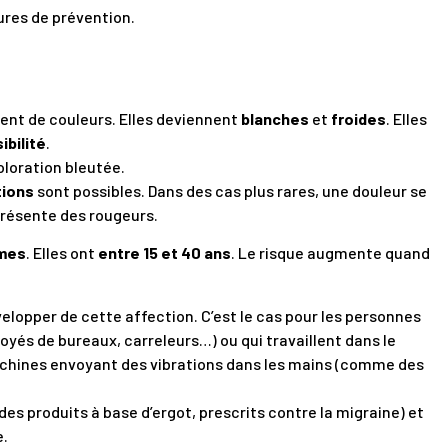
ures de prévention.
nt de couleurs. Elles deviennent
blanches
et
froides
. Elles
ibilité
.
loration bleutée.
tions
sont possibles. Dans des cas plus rares, une douleur se
 présente des rougeurs.
mes
. Elles ont
entre 15 et 40 ans
. Le risque augmente quand
elopper de cette affection. C’est le cas pour les personnes
oyés de bureaux, carreleurs…) ou qui travaillent dans le
 machines envoyant des vibrations dans les mains (comme des
es produits à base d’ergot, prescrits contre la migraine) et
e.