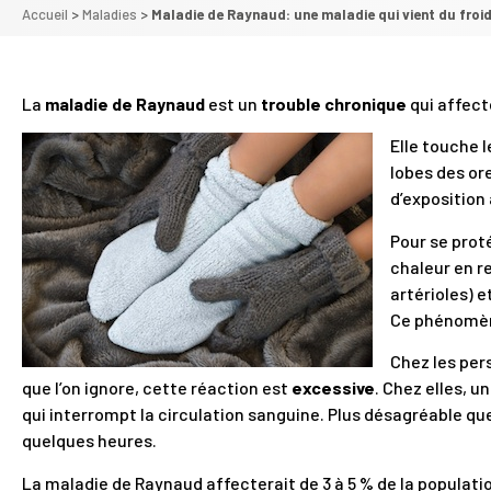
Accueil
>
Maladies
>
Maladie de Raynaud: une maladie qui vient du fro
La
maladie de Raynaud
est un
trouble chronique
qui affec
Elle touche l
lobes des ore
d’exposition 
Pour se proté
chaleur en re
artérioles) 
Ce phénomèn
Chez les per
que l’on ignore, cette réaction est
excessive
. Chez elles, 
qui interrompt la circulation sanguine. Plus désagréable qu
quelques heures.
La maladie de Raynaud affecterait de 3 à 5 % de la populati