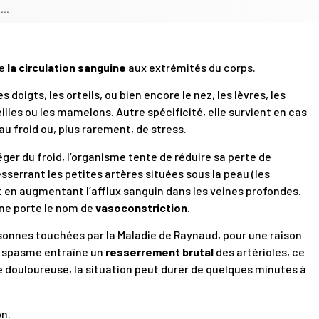
id…
te
la circulation sanguine
aux extrémités du corps.
es doigts, les orteils, ou bien encore le nez, les lèvres, les
illes ou les mamelons. Autre spécificité, elle survient en cas
au froid ou, plus rarement, de stress.
ger du froid, l’organisme tente de réduire sa perte de
sserrant les petites artères situées sous la peau (les
et en augmentant l’afflux sanguin dans les veines profondes.
e porte le nom de
vasoconstriction
.
sonnes touchées par la Maladie de Raynaud, pour une raison
un spasme entraîne un
resserrement brutal
des artérioles, ce
e douloureuse, la situation peut durer de quelques minutes à
on.