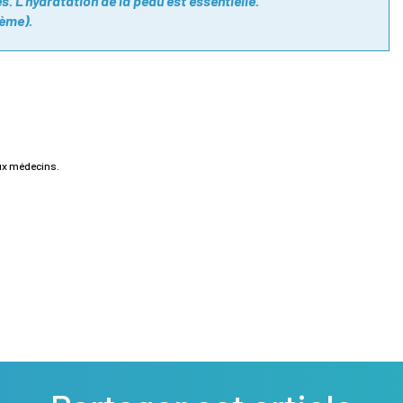
s. L’hydratation de la peau est essentielle.
rème).
aux médecins.