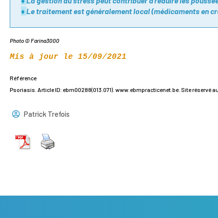
♦
La gestion du stress peut contribuer à réduire les poussée
♦
Le traitement est généralement local (médicaments en c
Photo © Farina3000
Mis à jour le 15/09/2021
Référence
Psoriasis.
Article ID: ebm00288(013.071). www.ebmpracticenet.be. Site réservé 
Patrick Trefois