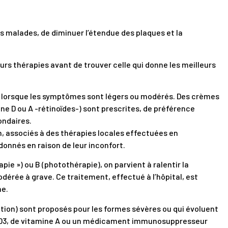
 malades, de diminuer l’étendue des plaques et la
urs thérapies avant de trouver celle qui donne les meilleurs
lorsque les symptômes sont légers ou modérés. Des crèmes
ne D ou A -rétinoïdes-) sont prescrites, de préférence
ondaires.
 associés à des thérapies locales effectuées en
onnés en raison de leur inconfort.
pie ») ou B (photothérapie), on parvient à ralentir la
dérée à grave. Ce traitement, effectué à l’hôpital, est
ne.
jection) sont proposés pour les formes sévères ou qui évoluent
e D3, de vitamine A ou un médicament immunosuppresseur