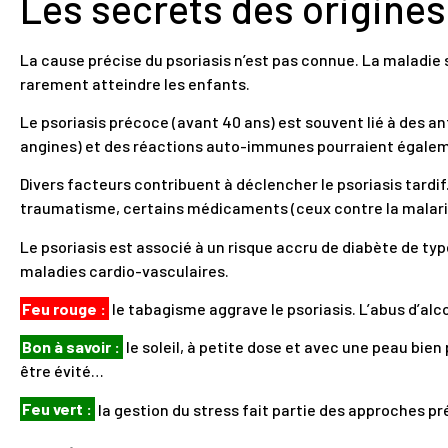
Les secrets des origines
La cause précise du psoriasis n’est pas connue. La maladie 
rarement atteindre les enfants.
Le psoriasis précoce (avant 40 ans) est souvent lié à des 
angines) et des réactions auto-immunes pourraient égaleme
Divers facteurs contribuent à déclencher le psoriasis tardif.
traumatisme, certains médicaments (ceux contre la malaria
Le psoriasis est associé à un risque accru de diabète de type
maladies cardio-vasculaires.
Feu rouge :
le tabagisme aggrave le psoriasis. L’abus d’alco
Bon à savoir :
le soleil, à petite dose et avec une peau bien 
être évité…
Feu vert :
la gestion du stress fait partie des approches pr