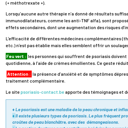
(« méthotrexate »).
Lorsqu’aucune autre thérapie n’a donné de résultats suffis
immunodilatateurs, comme les anti-TNF alfa), sont proposé
effets secondaires, dont une augmentation des risques d’in
L’efficacité de différentes médecines complémentaires (t
etc.) n’est pas établie mais elles semblent offrir un soulag
Feu vert :
les personnes qui souffrent de psoriasis doivent 
quotidienne, à l’aide de crèmes émollientes. Ce geste rédu
Attention :
la présence d’anxiété et de symptômes dépressi
traitement complémentaire.
Le site
psoriasis-contact.be
apporte des témoignages et de
♦ Le psoriasis est une maladie de la peau chronique et infl
♦
Il existe plusieurs types de psoriasis. Le plus fréquent p
croûtes de peau blanchâtre, avec des démangeaisons.