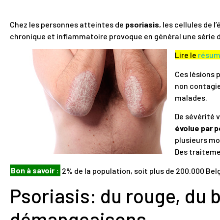
Chez les personnes atteintes de
psoriasis
, les cellules de
chronique et inflammatoire provoque en général une série d
Lire le
résu
Ces lésions 
non contagieu
malades.
De sévérité 
évolue par 
plusieurs mo
Des traiteme
Bon à savoir :
2% de la population, soit plus de 200.000 Belg
Psoriasis: du rouge, du 
démangeaisons…