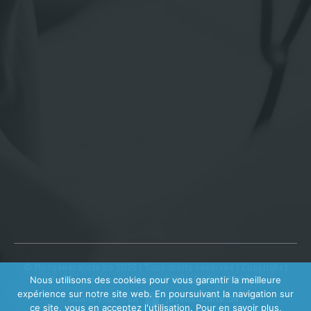
© Mongeneraliste.be 2026 | Tous droits réservés |
Copyright
|
Nous utilisons des cookies pour vous garantir la meilleure
Politique de confidentialité
| TVA : BE0410 639 602
expérience sur notre site web. En poursuivant la navigation sur
Réalisé avec
par
ce site, vous en acceptez l'utilisation. Pour en savoir plus,