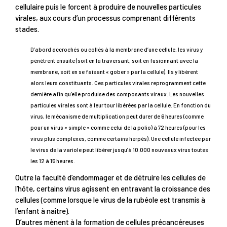
cellulaire puis le forcent à produire de nouvelles particules
virales, aux cours d’un processus comprenant différents
stades.
D’abord accrochés ou collés à la membrane d’une cellule, les virus y
pénètrent ensuite (soit en la traversant, soit en fusionnant avec la
membrane, soit en se faisant « gober » par la cellule). Ils y libèrent
alors leurs constituants. Ces particules virales reprogramment cette
dernière afin qu’elle produise des composants viraux. Les nouvelles
particules virales sont à leur tour libérées par la cellule. En fonction du
virus, le mécanisme de multiplication peut durer de 6 heures (comme
pour un virus « simple » comme celui de la polio) à 72 heures (pour les
virus plus complexes, comme certains herpès). Une cellule infectée par
le virus de la variole peut libérer jusqu’à 10.000 nouveaux virus toutes
les 12 à 15 heures.
Outre la faculté d’endommager et de détruire les cellules de
l’hôte, certains virus agissent en entravant la croissance des
cellules (comme lorsque le virus de la rubéole est transmis à
l’enfant à naître).
D’autres mènent à la formation de cellules précancéreuses