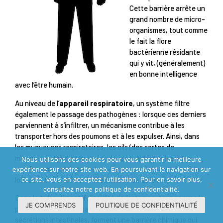
Cette barrière arrête un
grand nombre de micro-
organismes, tout comme
le fait la flore
bactérienne résidante
qui y vit, (généralement)
en bonne intelligence
avec l’être humain.
Au niveau de l’
appareil respiratoire
, un système filtre
également le passage des pathogènes : lorsque ces derniers
parviennent à s’infiltrer, un mécanisme contribue à les
transporter hors des poumons et à les expulser. Ainsi, dans
les muqueuses respiratoires, les cils (des sortes de
minuscules poils) permettent de faire remonter les intrus
Nous utilisons des cookies pour vous garantir la meilleure
vers la gorge, où ils seront avalés ou expulsés (par exemple
expérience sur notre site web. En poursuivant la navigation sur
lors de la toux – un autre mécanisme de défense).
ce site, vous en acceptez l'utilisation. Pour en savoir plus,
consultez notre politique de confidentialité.
Dans le
tube digestif
, l’acidité de l’estomac, tout comme la
JE COMPRENDS
POLITIQUE DE CONFIDENTIALITÉ
présence d’enzymes pancréatiques, de la bile ou des
sécrétions intestinales, forment une barrière chimique qui