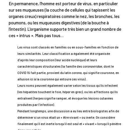
En permanence, l’homme est porteur de virus, en particulier
sur ses muqueuses (la couche de cellules qui tapissent les
organes creux) respiratoires comme le nez, les bronches, les
poumons, ou les muqueuses digestives (de la bouche à
l’intestin). L’organisme supporte très bien un grand nombre de
ces « intrus ». Mais pas tous…
Les virus sont classés en familles ou en sous-familles en fonction de
leurs similarités. Leur classification a également été organisée
d’après leur composition (leur acide nucléique) et leurs
caractéristiques structurales (la famille des
coronaviridae
, dont le
COVID 19 fait partie, provient du latin
corona
, qui signifie couronne, en
allusion ici à la couronne qui entoure ces virus).
Leurs noms peuvent également varier selon les tissus qu’ils infectent
(les hépatites touchent le foie,
hépar
en grec), ou les affections qu’ils
entraînent (
herpes
signifie ramper, et évoque les lésions cutanées
produites par l’infection).
Pendant longtemps, une discussion a eu lieu entre biologistes afin de
déterminer si un virus était un « être vivant » ou inerte. On considère
finalement qu’il est inerte lorsqu’il est seul et « vivant » lorsqu’il pénètre