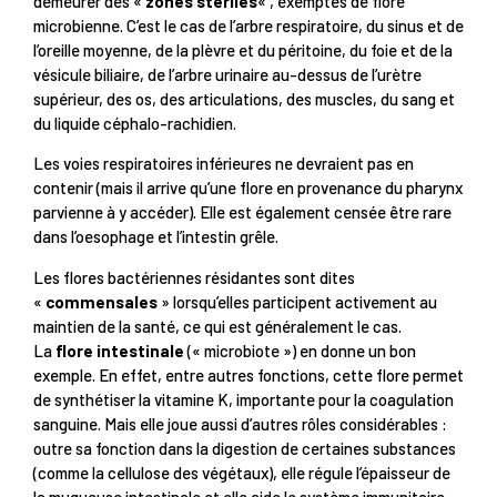
demeurer des «
zones stériles
« , exemptes de flore
microbienne. C’est le cas de l’arbre respiratoire, du sinus et de
l’oreille moyenne, de la plèvre et du péritoine, du foie et de la
vésicule biliaire, de l’arbre urinaire au-dessus de l’urètre
supérieur, des os, des articulations, des muscles, du sang et
du liquide céphalo-rachidien.
Les voies respiratoires inférieures ne devraient pas en
contenir (mais il arrive qu’une flore en provenance du pharynx
parvienne à y accéder). Elle est également censée être rare
dans l’oesophage et l’intestin grêle.
Les flores bactériennes résidantes sont dites
«
commensales
» lorsqu’elles participent activement au
maintien de la santé, ce qui est généralement le cas.
La
flore intestinale
(« microbiote ») en donne un bon
exemple. En effet, entre autres fonctions, cette flore permet
de synthétiser la vitamine K, importante pour la coagulation
sanguine. Mais elle joue aussi d’autres rôles considérables :
outre sa fonction dans la digestion de certaines substances
(comme la cellulose des végétaux), elle régule l’épaisseur de
la muqueuse intestinale et elle aide le système immunitaire –