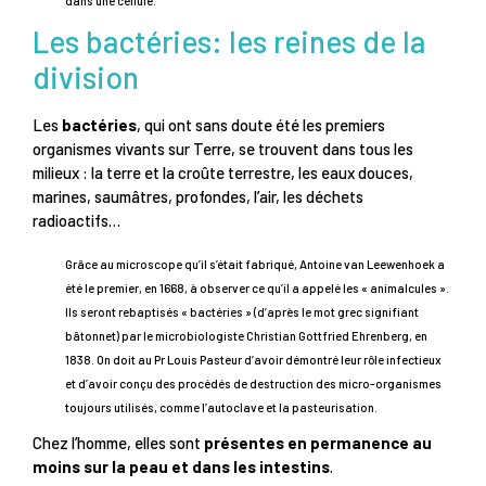
dans une cellule.
Les bactéries: les reines de la
division
Les
bactéries
, qui ont sans doute été les premiers
organismes vivants sur Terre, se trouvent dans tous les
milieux : la terre et la croûte terrestre, les eaux douces,
marines, saumâtres, profondes, l’air, les déchets
radioactifs…
Grâce au microscope qu’il s’était fabriqué, Antoine van Leewenhoek a
été le premier, en 1668, à observer ce qu’il a appelé les « animalcules ».
Ils seront rebaptisés « bactéries » (d’après le mot grec signifiant
bâtonnet) par le microbiologiste Christian Gottfried Ehrenberg, en
1838. On doit au Pr Louis Pasteur d’avoir démontré leur rôle infectieux
et d’avoir conçu des procédés de destruction des micro-organismes
toujours utilisés, comme l’autoclave et la pasteurisation.
Chez l’homme, elles sont
présentes en permanence au
moins sur la peau et dans les intestins
.