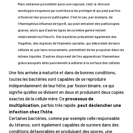
Mais certaines possèdent aussi une capsule, c’est-à-dire une
enveloppe visqueuse qui contribue à les protéger et qui peut parfois
influencer leur pouvoir pathogène. C’est le cas, par exemple, de
l’
Haemophilus influenza
de type B, qui peut entraîner des pathologies
graves, alors que d’autres types de ce même germe restent
relativement inoffensifs. Des bactéries présentent également des
flagelles, des espèces de filaments spiralés, qui débordent de leurs
cellules et, par leurs mouvements, permettent de les propulser dans les
milieux liquides. D’autres disposent de fins appendices filamenteux
grâce auxquels elles parviennent à adhérer à la surface des cellules.
Une fois arrivée à maturité et dans de bonnes conditions,
toutes les bactéries sont capables de se reproduire
indépendamment de leur hôte, par fission binaire, ce qui
signifie qu’elles se divisent en deux et produisent deux copies
exactes de la cellule mère. Ce
processus de
multiplication
, parfois très rapide,
peut déclencher une
infection chez l’hôte
.
Certaines bactéries, comme par exemple celle responsable
du tétanos, sont également capables de survivre dans des
conditions défavorables en produisant des spores, une