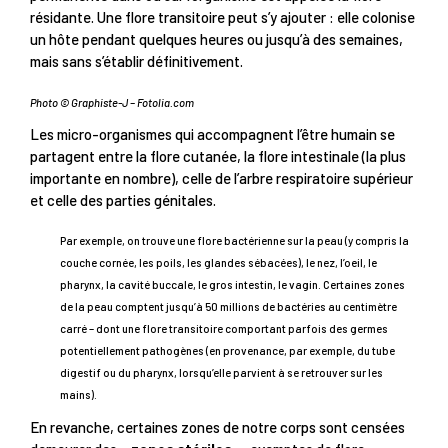
résidante. Une flore transitoire peut s’y ajouter : elle colonise
un hôte pendant quelques heures ou jusqu’à des semaines,
mais sans s’établir définitivement.
Photo © Graphiste-J – Fotolia.com
Les micro-organismes qui accompagnent l’être humain se
partagent entre la flore cutanée, la flore intestinale (la plus
importante en nombre), celle de l’arbre respiratoire supérieur
et celle des parties génitales.
Par exemple, on trouve une flore bactérienne sur la peau (y compris la
couche cornée, les poils, les glandes sébacées), le nez, l’oeil, le
pharynx, la cavité buccale, le gros intestin, le vagin. Certaines zones
de la peau comptent jusqu’à 50 millions de bactéries au centimètre
carré – dont une flore transitoire comportant parfois des germes
potentiellement pathogènes (en provenance, par exemple, du tube
digestif ou du pharynx, lorsqu’elle parvient à se retrouver sur les
mains).
En revanche, certaines zones de notre corps sont censées