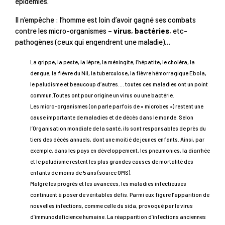
épidémies.
Il n’empêche : l’homme est loin d’avoir gagné ses combats
contre les micro-organismes –
virus
,
bactéries
, etc-
pathogènes (ceux qui engendrent une maladie)…
La grippe, la peste, la lèpre, la méningite, l’hépatite, le choléra, la
dengue, la fièvre du Nil, la tuberculose, la fièvre hémorragique Ebola,
le paludisme et beaucoup d’autres…. toutes ces maladies ont un point
commun.Toutes ont pour origine un virus ou une bactérie.
Les micro-organismes (on parle parfois de « microbes ») restent une
cause importante de maladies et de décès dans le monde. Selon
l’Organisation mondiale de la santé, ils sont responsables de près du
tiers des décès annuels, dont une moitié de jeunes enfants. Ainsi, par
exemple, dans les pays en développement, les pneumonies, la diarrhée
et le paludisme restent les plus grandes causes de mortalité des
enfants de moins de 5 ans (source OMS).
Malgré les progrès et les avancées, les maladies infectieuses
continuent à poser de véritables défis. Parmi eux figure l’apparition de
nouvelles infections, comme celle du sida, provoqué par le virus
d’immunodéficience humaine. La réapparition d’infections anciennes