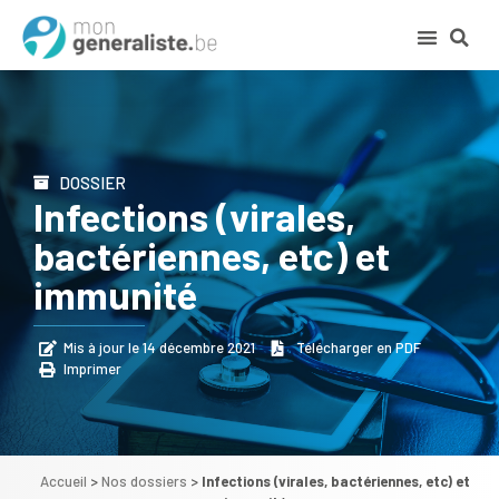
DOSSIER
Infections (virales,
bactériennes, etc) et
immunité
Mis à jour le 14 décembre 2021
Télécharger en PDF
Imprimer
Accueil
>
Nos dossiers
>
Infections (virales, bactériennes, etc) et