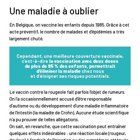
Une maladie à oublier
En Belgique, on vaccine les enfants depuis 1985. Grâce à cet
acte préventif, le nombre de malades et d’épidémies a très
largement chuté.
Cependant, une meilleure couverture vaccinale,
c’est-à-dire
la vaccination avec deux doses
de plus de 95 % des enfants, permettrait
d’éliminer la maladie
chez nous
et d’éloigner ses risques potentiels.
Le vaccin contre la rougeole fait parfois l’objet de rumeurs.
On l’a occasionnellement accusé d’être responsable
d’autisme ou du développement d’une maladie inflammatoire
de l’intestin (la maladie de Crohn). Aucune étude scientifique
n’a pu prouver de telles allégations.
On sait, en revanche, que cette vaccination peut entraîner
quelques effets indésirables : une réaction locale (rougeur,
douleur) à l’endroit de l’injection ou des symptômes atténués