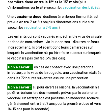
è
è
première dose entre le 12
et le 13
mois (
plus
d’informations sur le site vacc.info:
vaccination des bébés
)
.
Une
deuxième dose
, destinée à renforcer l’immunité, est
prévue
entre 7 et 8 ans
(plus d’informations sur le site
vacc.info:
vaccination à 7-8 ans
).
Les enfants qui sont vaccinés empêchent le virus de circuler
et donc de contaminer -via leur contact- d’autres enfants.
Indirectement, ils protègent donc leurs camarades sur
lesquels la vaccination n’a pu être faite ou ceux sur lesquels
le vaccin n’a pas d’effet (5% des cas).
Bon à savoir
:
en cas de contact avec une personne
infectée par le virus de la rougeole, une vaccination réalisée
dans les 72 heures suivantes assure une protection.
Bon à savoir :
si, pour diverses raisons, la vaccination n’a
pu être réalisée lors des moments prévus par le calendrier
vaccinal, un rattrapage est possible (en médecine scolaire,
généralement entre 5 et 7 ans pour la première dose et vers
14-15 ans pour la seconde).