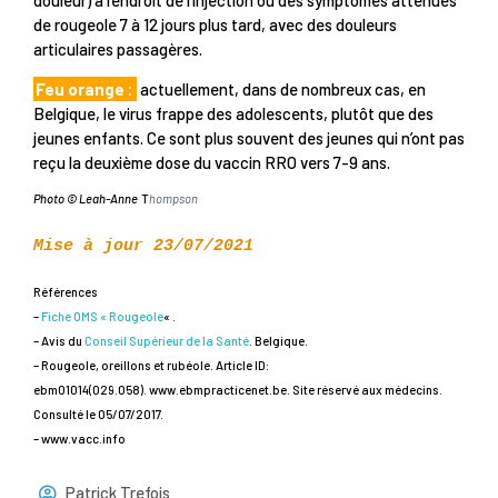
de rougeole 7 à 12 jours plus tard, avec des douleurs
articulaires passagères.
Feu orange :
actuellement, dans de nombreux cas, en
Belgique, le virus frappe des adolescents, plutôt que des
jeunes enfants. Ce sont plus souvent des jeunes qui n’ont pas
reçu la deuxième dose du vaccin RRO vers 7-9 ans.
Photo © Leah-Anne
T
hompson
Mise à jour 23/07/2021
Références
–
Fiche OMS « Rougeole
« .
– Avis du
Conseil Supérieur de la Santé
. Belgique.
– Rougeole, oreillons et rubéole. Article ID:
ebm01014(029.058). www.ebmpracticenet.be. Site réservé aux médecins.
Consulté le 05/07/2017.
– www.vacc.info
Patrick Trefois