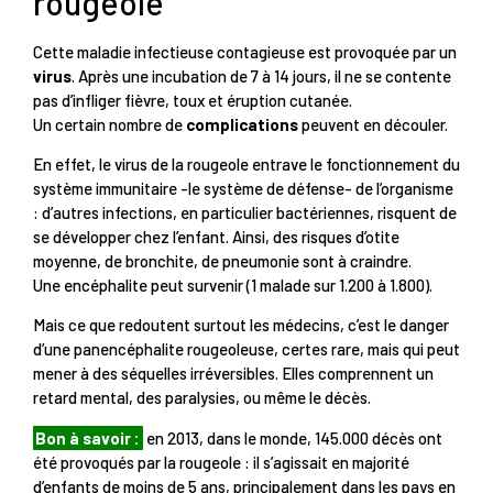
rougeole
Cette maladie infectieuse contagieuse est provoquée par un
virus
. Après une incubation de 7 à 14 jours, il ne se contente
pas d’infliger fièvre, toux et éruption cutanée.
Un certain nombre de
complications
peuvent en découler.
En effet, le virus de la rougeole entrave le fonctionnement du
système immunitaire -le système de défense- de l’organisme
: d’autres infections, en particulier bactériennes, risquent de
se développer chez l’enfant. Ainsi, des risques d’otite
moyenne, de bronchite, de pneumonie sont à craindre.
Une encéphalite peut survenir (1 malade sur 1.200 à 1.800).
Mais ce que redoutent surtout les médecins, c’est le danger
d’une panencéphalite rougeoleuse, certes rare, mais qui peut
mener à des séquelles irréversibles. Elles comprennent un
retard mental, des paralysies, ou même le décès.
Bon à savoir :
en 2013, dans le monde, 145.000 décès ont
été provoqués par la rougeole : il s’agissait en majorité
d’enfants de moins de 5 ans, principalement dans les pays en