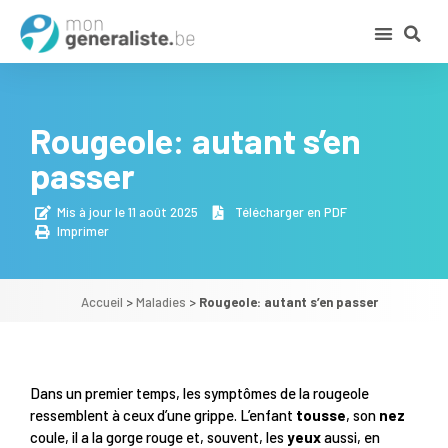
Rougeole: autant s’en
passer
Mis à jour le 11 août 2025
Télécharger en PDF
Imprimer
Accueil
>
Maladies
>
Rougeole: autant s’en passer
Dans un premier temps, les symptômes de la rougeole
ressemblent à ceux d’une grippe. L’enfant
tousse
, son
nez
coule, il a la gorge rouge et, souvent, les
yeux
aussi, en