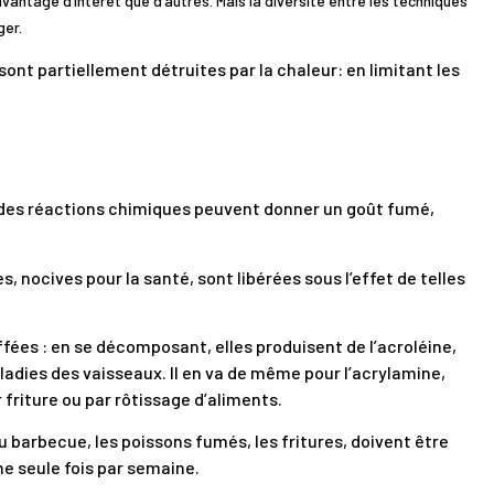
avantage d’intérêt que d’autres. Mais la diversité entre les techniques
ger.
 sont partiellement détruites par la chaleur: en limitant les
 des réactions chimiques peuvent donner un goût fumé,
, nocives pour la santé, sont libérées sous l’effet de telles
ées : en se décomposant, elles produisent de l’acroléine,
dies des vaisseaux. Il en va de même pour l’acrylamine,
friture ou par rôtissage d’aliments.
au barbecue, les poissons fumés, les fritures, doivent être
 seule fois par semaine.