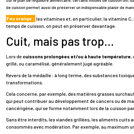
Sur le plan de l’équilibre alimentaire, certains modes de cuisson ont d
de cuisson permet aussi de préserver un indispensable plaisir de man
Feu orange :
les vitamines et, en particulier, la vitamine C,
temps de cuisson, on peut en préserver davantage.
Cuit, mais pas trop…
Lors de
cuissons prolongées et/ou à haute température
,
grillé, ou caramélisé, généralement jugé agréable.
Revers de la médaille : à long terme, des substances toxiques
transformations.
Cela concerne, par exemple, des matières grasses surchauff
qui peut contribuer au développement de cancers ou de mala
cancérigène, qui se forme notamment lors de la cuisson par 
Sans être interdits, les viandes grillées, les aliments cuits 
consommés avec modération. Par exemple, au maximum une