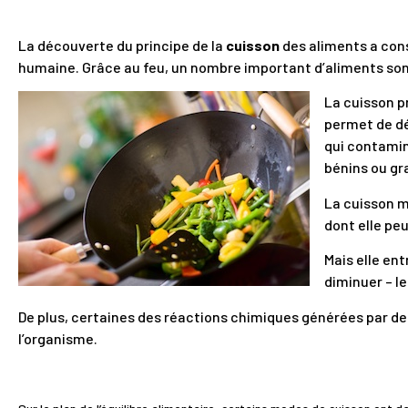
La découverte du principe de la
cuisson
des aliments a cons
humaine. Grâce au feu, un nombre important d’aliments so
La cuisson p
permet de dé
qui contamin
bénins ou gr
La cuisson mo
dont elle peu
Mais elle en
diminuer – l
De plus, certaines des réactions chimiques générées par d
l’organisme.