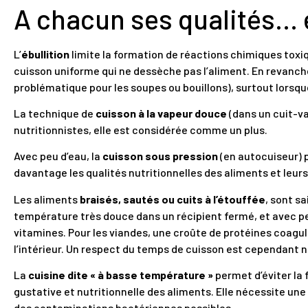
A chacun ses qualités… e
L’
ébullition
limite la formation de réactions chimiques toxiq
cuisson uniforme qui ne dessèche pas l’aliment. En revanche
problématique pour les soupes ou bouillons), surtout lorsque
La technique de
cuisson à la vapeur douce
(dans un cuit-va
nutritionnistes, elle est considérée comme un plus.
Avec peu d’eau, la
cuisson sous pression
(en autocuiseur) 
davantage les qualités nutritionnelles des aliments et leurs
Les aliments
braisés, sautés ou cuits à l’étouffée
, sont s
température très douce dans un récipient fermé, et avec pe
vitamines. Pour les viandes, une croûte de protéines coagu
l’intérieur. Un respect du temps de cuisson est cependant n
La
cuisine dite « à basse température »
permet d’éviter la
gustative et nutritionnelle des aliments. Elle nécessite un
des contaminations bactériennes possibles.