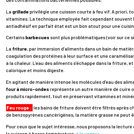
La
grillade
privilégie une cuisson courte à feu vif. A priori,
vitamines. La technique employée fait cependant souvent l
antiadhésif en parfait état est un bon atout pour une cuisine
Certains
barbecues
sont plus problématiques (voir sur ce s
La
friture
, par immersion d’aliments dans un bain de matiè
coagulation des protéines à leur surface et une caramélisati
à la chaleur. L’eau des aliments s’échappe dans la friture, e
calorique et moins digeste.
En agitant de manière intense les molécules d’eau des aliment
four à micro-ondes
représente un autre manière de cuire o
produits rapidement, tout en préservant vitamines et miné
Feu rouge :
les bains de friture doivent être filtrés après 
de benzopyrènes cancérigènes, la matière grasse ne peut être
Pour ceux que le sujet intéresse, nous proposons la lecture 
la cuisson à basse température,
à la vapeur
.