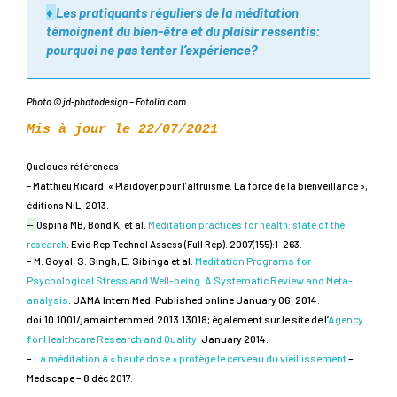
♦
Les pratiquants réguliers de la méditation
témoignent du bien-être et du plaisir ressentis:
pourquoi ne pas tenter l’expérience?
Photo © jd-photodesign – Fotolia.com
Mis à jour le 22/07/2021
Quelques références
– Matthieu Ricard. « Plaidoyer pour l’altruisme. La force de la bienveillance »,
éditions NiL, 2013.
–
Ospina MB, Bond K,
et al.
Meditation practices for health: state of the
research
. Evid Rep Technol Assess (Full Rep)
. 2007(155):1-263.
– M. Goyal, S. Singh, E. Sibinga et al.
Meditation Programs for
Psychological Stress and Well-being. A Systematic Review and Meta-
analysis
. JAMA Intern Med. Published online January 06, 2014.
doi:10.1001/jamainternmed.2013.13018; également sur le site de l’
Agency
for Healthcare Research and Quality
. January 2014.
–
La méditation à « haute dose » protège le cerveau du vieillissement
–
Medscape – 8 déc 2017.