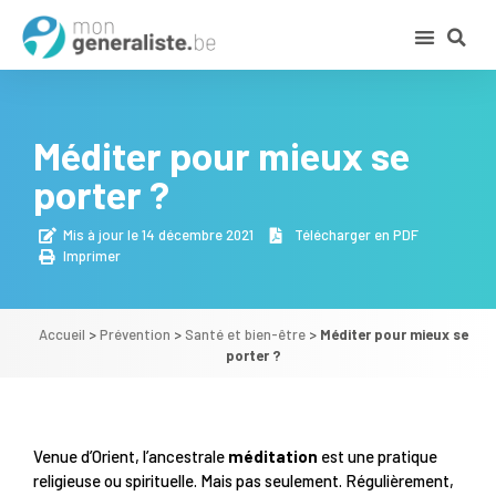
Méditer pour mieux se
porter ?
Mis à jour le 14 décembre 2021
Télécharger en PDF
Imprimer
Accueil
>
Prévention
>
Santé et bien-être
>
Méditer pour mieux se
porter ?
Venue d’Orient, l’ancestrale
méditation
est une pratique
religieuse ou spirituelle. Mais pas seulement. Régulièrement,