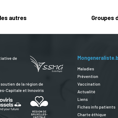
es autres
Groupes d
Mongeneraliste.
tiative de
Maladies
Prévention
Vaccination
 soutien de la région de
es-Capitale et Innoviris
Actualité
Liens
Fiches info patients
Charte éthique