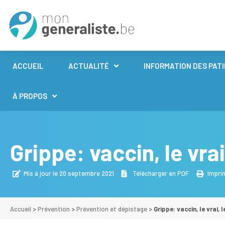
ACCUEIL
ACTUALITÉ
INFORMATION DES PAT
À PROPOS
Grippe: vaccin, le vrai
Mis à jour le 20 septembre 2021
Télécharger en PDF
Impri
Accueil
>
Prévention
>
Prévention et dépistage
>
Grippe: vaccin, le vrai, 