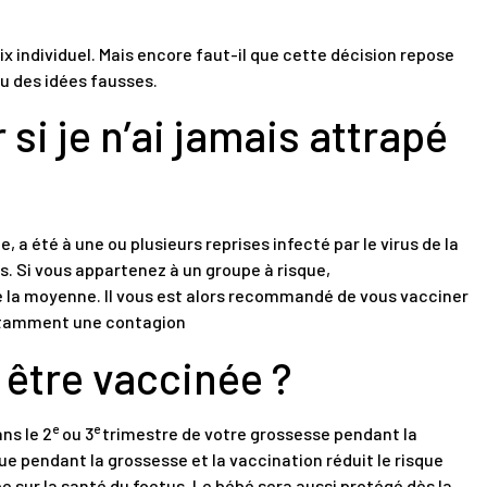
ix individuel. Mais encore faut-il que cette décision repose
ou des idées fausses.
 si je n’ai jamais attrapé
e, a été à une ou plusieurs reprises infecté par le virus de la
. Si vous appartenez à un groupe à risque,
ue la moyenne. Il vous est alors recommandé de vous vacciner
nstamment une contagion
 être vaccinée ?
e
e
ns le 2
ou 3
trimestre de votre grossesse pendant la
ue pendant la grossesse et la vaccination réduit le risque
 sur la santé du foetus. Le bébé sera aussi protégé dès la