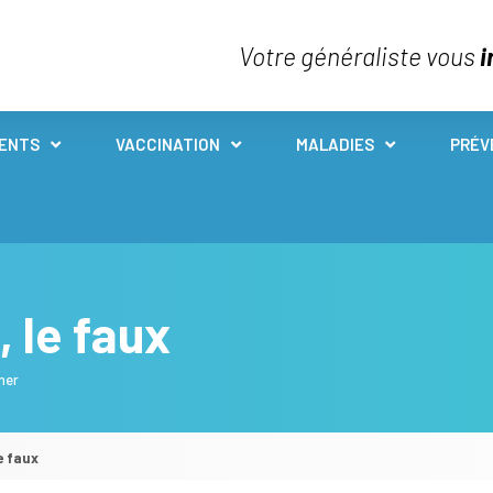
Votre généraliste vous
i
IENTS
VACCINATION
MALADIES
PRÉV
, le faux
mer
le faux