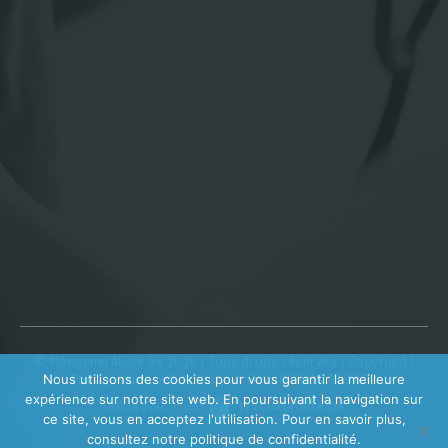
© Mongeneraliste.be 2026 | Tous droits réservés |
Copyright
|
Nous utilisons des cookies pour vous garantir la meilleure
Politique de confidentialité
| TVA : BE0410 639 602
expérience sur notre site web. En poursuivant la navigation sur
Réalisé avec
par
ce site, vous en acceptez l'utilisation. Pour en savoir plus,
consultez notre politique de confidentialité.