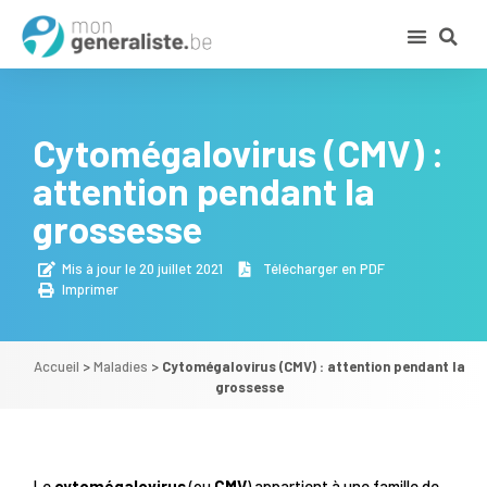
Cytomégalovirus (CMV) :
attention pendant la
grossesse
Mis à jour le 20 juillet 2021
Télécharger en PDF
Imprimer
Accueil
>
Maladies
>
Cytomégalovirus (CMV) : attention pendant la
grossesse
Le
cytomégalovirus
(ou
CMV
) appartient à une famille de