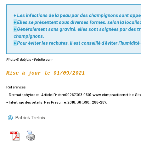
♦ Les infections de la peau par des champignons sont appe
♦
Elles se présentent sous diverses formes, selon la localis
♦
Généralement sans gravité, elles sont soignées par des t
champignons.
♦
Pour éviter les rechutes, il est conseillé d’éviter l’humidit
Photo © dabjola – Fotolia.com
Mise à jour le 01/09/2021
Références
– Dermatophytoses. Article ID: ebm00267(013.050). www.ebmpracticenet.be. Sit
– Intertrigo des orteils. Rev Prescrire. 2016; 36 (390): 286-287.
Patrick Trefois