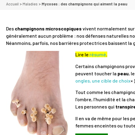
Accueil
>
Maladies
>
Mycoses : des champignons qui aiment la peau
Des
champignons microscopiques
vivent normalement sur
généralement aucun problème : nos défenses naturelles nous
Néanmoins, parfois, nos barrières protectrices baissent la 
Lire le
résumé
.
Certains champignons provo
peuvent toucher la
peau
, l
ongles, une cible de choix
« 
Tout comme les champignon
l’ombre, l’humidité et la c
Les personnes qui
transpir
Il en va de même pour les 
femmes enceintes ou toute