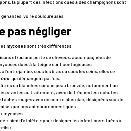
ions, la plupart des infections dues à des champignons sont
 gênantes, voire douloureuses.
e pas négliger
 des
mycoses
sont très différentes.
eaisons et/ou une perte de cheveux, accompagnées de
s mycoses dues à la teigne sont contagieuses.
 à l’entrejambe, sous les bras ou sous les seins, elles se
rées
, qui démangent parfois.
eâtres ou blanches sur une peau bronzée, notamment au
résistantes au traitement, avec de fréquentes rechutes.
 taches rouges avec un centre plus clair, désignées sous le
smises par nos animaux domestiques.
aux mycoses.
de « pied d’athlète » pour désigner les infections situées à
eils ».