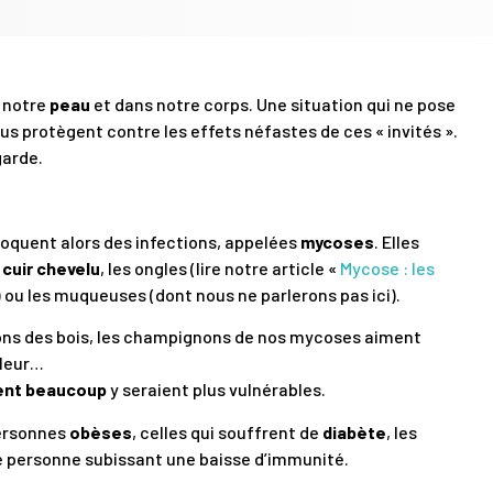
 notre
peau
et dans notre corps. Une situation qui ne pose
 protègent contre les effets néfastes de ces « invités ».
garde.
quent alors des infections, appelées
mycoses
. Elles
e
cuir chevelu
, les ongles (lire notre article «
Mycose : les
) ou les muqueuses (dont nous ne parlerons pas ici).
s des bois, les champignons de nos mycoses aiment
haleur…
ent beaucoup
y seraient plus vulnérables.
personnes
obèses
, celles qui souffrent de
diabète
, les
 personne subissant une baisse d’immunité.