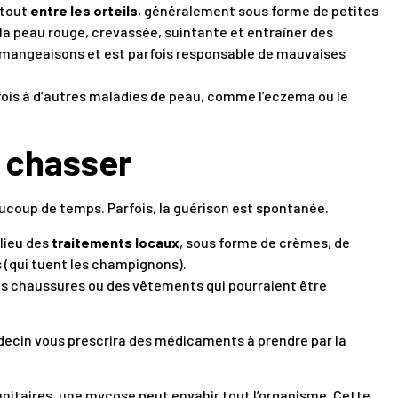
rtout
entre les orteils
, généralement sous forme de petites
 la peau rouge, crevassée, suintante et entraîner des
émangeaisons et est parfois responsable de mauvaises
ois à d‘autres maladies de peau, comme l’eczéma ou le
à chasser
oup de temps. Parfois, la guérison est spontanée.
lieu des
traitements locaux
, sous forme de crèmes, de
(qui tuent les champignons).
es chaussures ou des vêtements qui pourraient être
édecin vous prescrira des médicaments à prendre par la
itaires, une mycose peut envahir tout l’organisme. Cette