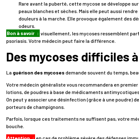
Rare avant la puberté, cette mycose se développe su
peaux blanches et sèches. Mais elle peut aussi rendre
douleurs à la marche. Elle provoque également des d
odeurs.
Bon à savoir
:
visuellement, les mycoses ressemblent parf
psoriasis. Votre médecin peut faire la différence.
Des mycoses difficiles 
La
guérison des mycoses
demande souvent du temps, beauc
Votre médecin généraliste vous recommandera en premier 
lotions, de poudres à base de médicaments antimycotiques 
On peut y associer une désinfection (grâce à une poudre) d
porteurs de champignons.
Parfois, lorsque ces traitements ne suffisent pas, votre m
bouche.
Attention
:
en cas de problème sévère des défenses immun