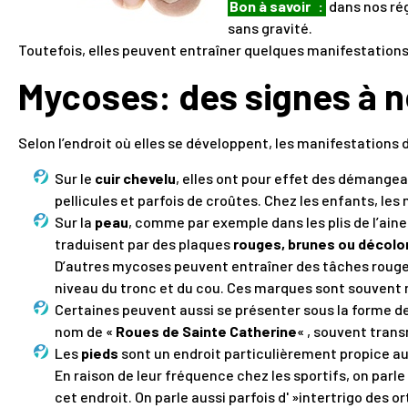
Bon à savoir
:
dans nos rég
sans gravité.
Toutefois, elles peuvent entraîner quelques manifestations
Mycoses: des signes à n
Selon l’endroit où elles se développent, les manifestations
Sur le
cuir chevelu
, elles ont pour effet des démang
pellicules et parfois de croûtes. Chez les enfants, le
Sur la
peau
, comme par exemple dans les plis de l’aine,
traduisent par des plaques
rouges, brunes ou décolo
D’autres mycoses peuvent entraîner des tâches roug
niveau du tronc et du cou. Ces marques sont souvent 
Certaines peuvent aussi se présenter sous la forme de
nom de «
Roues de Sainte Catherine
« , souvent tran
Les
pieds
sont un endroit particulièrement propice 
En raison de leur fréquence chez les sportifs, on parle 
cet endroit. On parle aussi parfois d' »intertrigo des ort