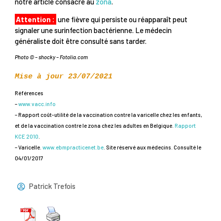
notre article consacré au
zona
.
Attention :
une fièvre qui persiste ou réapparaît peut
signaler une surinfection bactérienne. Le médecin
généraliste doit être consulté sans tarder.
Photo © – shocky – Fotolia.com
Mise à jour 23/07/2021
Références
–
www.vacc.info
– Rapport coût-utilité de la vaccination contre la varicelle chez les enfants,
et de la vaccination contre le zona chez les adultes en Belgique.
Rapport
KCE 2010
.
– Varicelle.
www.ebmpracticenet.be
. Site réservé aux médecins. Consulté le
04/01/2017
Patrick Trefois