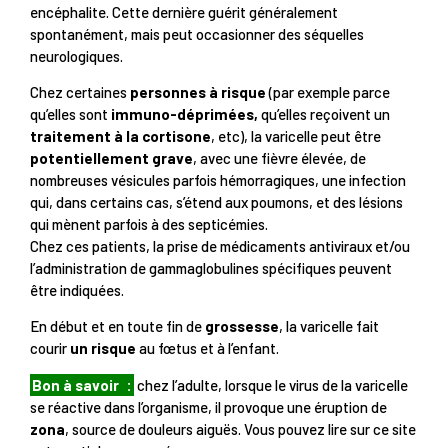
encéphalite. Cette dernière guérit généralement
spontanément, mais peut occasionner des séquelles
neurologiques.
Chez certaines
personnes à risque
(par exemple parce
qu’elles sont
immuno-déprimées,
qu’elles reçoivent un
traitement à la cortisone
, etc), la varicelle peut être
potentiellement grave
, avec une fièvre élevée, de
nombreuses vésicules parfois hémorragiques, une infection
qui, dans certains cas, s’étend aux poumons, et des lésions
qui mènent parfois à des septicémies.
Chez ces patients, la prise de médicaments antiviraux et/ou
l’administration de gammaglobulines spécifiques peuvent
être indiquées.
En début et en toute fin de
grossesse
, la varicelle fait
courir
un risque
au fœtus et à l’enfant.
Bon à savoir
:
chez l’adulte, lorsque le virus de la varicelle
se réactive dans l’organisme, il provoque une éruption de
zona
, source de douleurs aiguës. Vous pouvez lire sur ce site