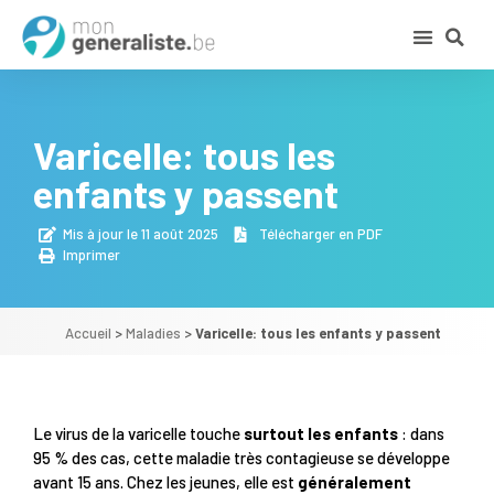
Varicelle: tous les
enfants y passent
Mis à jour le 11 août 2025
Télécharger en PDF
Imprimer
Accueil
>
Maladies
>
Varicelle: tous les enfants y passent
Le virus de la varicelle touche
surtout les enfants
: dans
95 % des cas, cette maladie très contagieuse se développe
avant 15 ans. Chez les jeunes, elle est
généralement