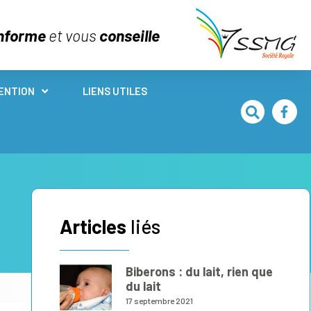
nforme
et vous
conseille
ENTION
LIENS UTILES
Articles
liés
Biberons : du lait, rien que
du lait
17 septembre 2021