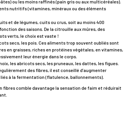
 pâtes) ou les moins raffinés (pain gris ou aux multicéréales).
ents nutritifs (vitamines, minéraux ou des éléments
uits et de légumes, cuits ou crus, soit au moins 400
onction des saisons. De la citrouille aux mûres, des
ts verts, le choix est vaste !
icots secs, les pois. Ces aliments trop souvent oubliés sont
vres en graisses, riches en protéines végétales, en vitamines,
essivement leur énergie dans le corps.
x, les abricots secs, les pruneaux, les dattes, les figues.
gulièrement des fibres, il est conseillé d’augmenter
iés à la fermentation (flatulence, ballonnements).
en fibres comble davantage la sensation de faim et réduirait
ant.