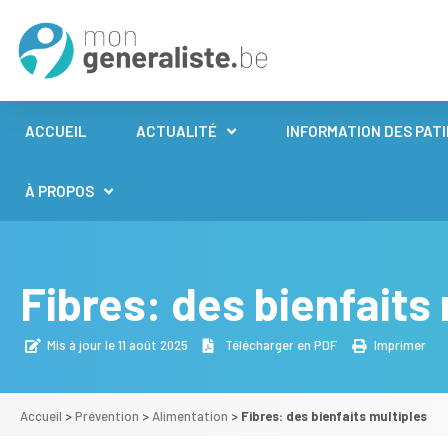
ACCUEIL
ACTUALITÉ
INFORMATION DES PAT
À PROPOS
Fibres: des bienfaits
Mis à jour le 11 août 2025
Télécharger en PDF
Imprimer
Accueil
>
Prévention
>
Alimentation
>
Fibres: des bienfaits multiples