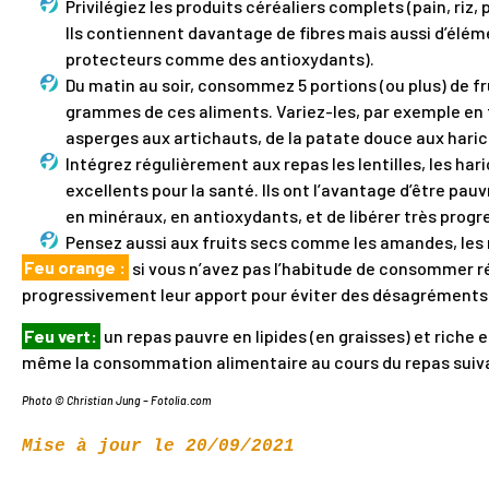
Privilégiez les produits céréaliers complets (pain, riz,
Ils contiennent davantage de fibres mais aussi d’élém
protecteurs comme des antioxydants).
Du matin au soir, consommez 5 portions (ou plus) de fr
grammes de ces aliments. Variez-les, par exemple en f
asperges aux artichauts, de la patate douce aux harico
Intégrez régulièrement aux repas les lentilles, les har
excellents pour la santé. Ils ont l’avantage d’être pau
en minéraux, en antioxydants, et de libérer très progr
Pensez aussi aux fruits secs comme les amandes, les noi
Feu orange :
si vous n’avez pas l’habitude de consommer ré
progressivement leur apport pour éviter des désagréments l
Feu vert:
un repas pauvre en lipides (en graisses) et riche 
même la consommation alimentaire au cours du repas suiv
Photo © Christian Jung – Fotolia.com
Mise à jour le 20/09/2021