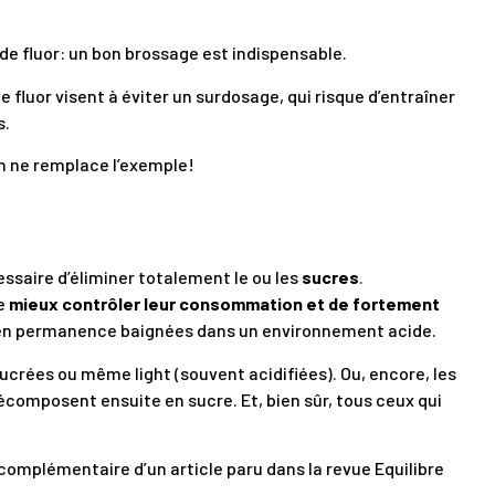
 de fluor: un bon brossage est indispensable.
luor visent à éviter un surdosage, qui risque d’entraîner
s.
en ne remplace l’exemple!
ssaire d’éliminer totalement le ou les
sucres
.
de
mieux contrôler leur consommation et de fortement
nt en permanence baignées dans un environnement acide.
rées ou même light (souvent acidifiées). Ou, encore, les
écomposent ensuite en sucre. Et, bien sûr, tous ceux qui
 complémentaire d’un article paru dans la revue Equilibre