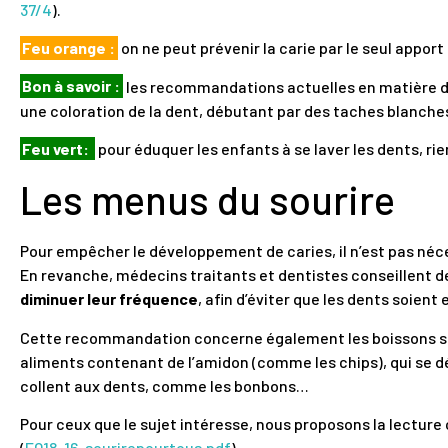
37/4
).
Feu orange :
on ne peut prévenir la carie par le seul apport
Bon à savoir :
les recommandations actuelles en matière de f
une coloration de la dent, débutant par des taches blanche
Feu vert:
pour éduquer les enfants à se laver les dents, ri
Les menus du sourire
Pour empêcher le développement de caries, il n’est pas néce
En revanche, médecins traitants et dentistes conseillent 
diminuer leur fréquence
, afin d’éviter que les dents soie
Cette recommandation concerne également les boissons suc
aliments contenant de l’amidon (comme les chips), qui se d
collent aux dents, comme les bonbons…
Pour ceux que le sujet intéresse, nous proposons la lecture
(
EQ18-16-sourirepourtous.pdf
).