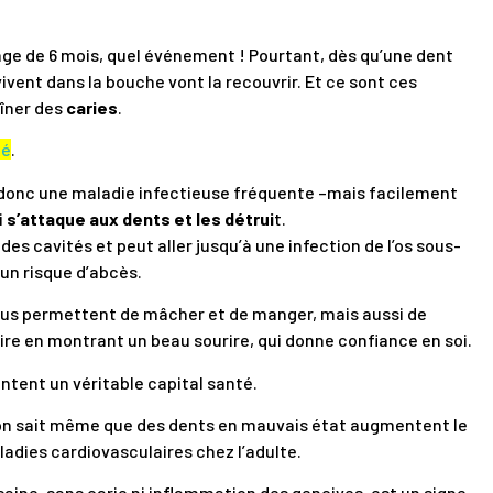
’âge de 6 mois, quel événement ! Pourtant, dès qu’une dent
vivent dans la bouche vont la recouvrir. Et ce sont ces
aîner des
caries
.
mé
.
 donc une maladie infectieuse fréquente –mais facilement
i
s’attaque aux dents et les détrui
t.
 des cavités et peut aller jusqu’à une infection de l’os sous-
 un risque d’abcès.
us permettent de mâcher et de manger, mais aussi de
rire en montrant un beau sourire, qui donne confiance en soi.
entent un véritable capital santé.
on sait même que des dents en mauvais état augmentent le
ladies cardiovasculaires chez l’adulte.
aine, sans carie ni inflammation des gencives, est un signe