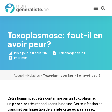
Toxoplasmose: faut-il en
avoir peur?
Mis à jour le 11 août 2025
Télécharger en PDF
Imprimer
Accueil
>
Maladies
>
Toxoplasmose: faut-il en avoir peur?
L’être humain peut être contaminé par un
toxoplasme
,
un
parasite
très répandu dans la nature. Cette infection se
transmet par l’ingestion de
viande crue ou pas assez