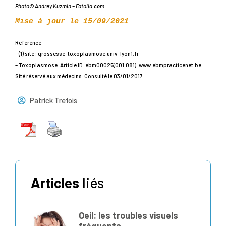
Photo© Andrey Kuzmin – Fotolia.com
Mise à jour le 15/09/2021
Référence
– (1) site : grossesse-toxoplasmose.univ-lyon1.fr
– Toxoplasmose. Article ID: ebm00025(001.081). www.ebmpracticenet.be.
Sité réservé aux médecins. Consulté le 03/01/2017.
Patrick Trefois
Articles
liés
Oeil: les troubles visuels