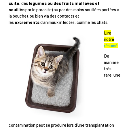
cuite
, des
légumes ou des fruits mal lavés et
souillés
par le parasite (ou par des mains souillées portées à
la bouche), ou bien via des contacts et
les
excréments
d’animaux infectés, comme les chats.
Lire
notre
résumé
.
De
manière
très
rare, une
contamination peut se produire lors d’une transplantation