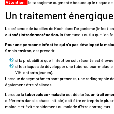
Attention :
le tabagisme augmente beaucoup le risque de t
Un traitement énergique
La présence de bacilles de Koch dans l’organisme (infectio
cutané
(
intradermoréaction
, la fameuse « cuti » que l’on 
Pour une personne infectée qui n’a pas développé la malad
9 mois environ, est prescrit
si la probabilité que l’infection soit récente est élevée
si les risques de développer une tuberculose-maladie
VIH, enfants jeunes).
Lorsque des symptômes sont présents, une radiographie de
également être réalisées.
Lorsque la
tuberculose-maladie
est déclarée, un
traitemen
différents dans la phase initiale) doit être entrepris le plus
maladie et évite rapidement au malade d’être contagieux.