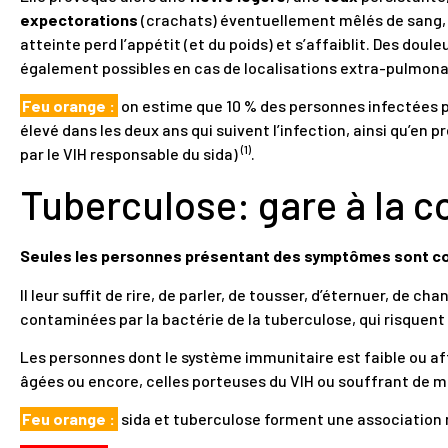
expectorations
(crachats) éventuellement mêlés de sang,
atteinte perd l’appétit (et du poids) et s’affaiblit. Des doul
également possibles en cas de localisations extra-pulmonai
Feu orange :
on estime que 10 % des personnes infectées pa
élevé dans les deux ans qui suivent l’infection, ainsi qu’e
(1)
par le VIH responsable du sida)
.
Tuberculose: gare à la c
Seules les personnes présentant des symptômes sont c
Il leur suffit de rire, de parler, de tousser, d’éternuer, de ch
contaminées par la bactérie de la tuberculose, qui risquent 
Les personnes dont le système immunitaire est faible ou af
âgées ou encore, celles porteuses du VIH ou souffrant de m
Feu orange :
sida et tuberculose forment une association 