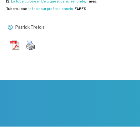
(2)
La tuberculose en Belgique et dans le monde
. Fares.
Tuberculose.
Infos pour professionnels
. FARES.
Patrick Trefois