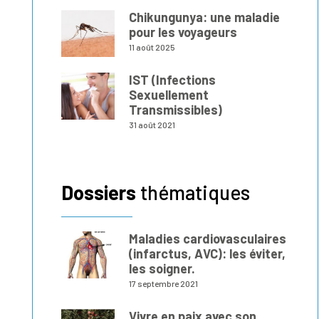
Chikungunya: une maladie
pour les voyageurs
11 août 2025
IST (Infections
Sexuellement
Transmissibles)
31 août 2021
Dossiers
thématiques
Maladies cardiovasculaires
(infarctus, AVC): les éviter,
les soigner.
17 septembre 2021
Vivre en paix avec son