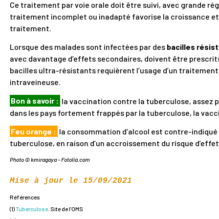
Ce traitement par voie orale doit être suivi, avec grande régu
traitement incomplet ou inadapté favorise la croissance et
traitement.
Lorsque des malades sont infectées par des
bacilles résis
avec davantage d’effets secondaires, doivent être prescrits
bacilles ultra-résistants requièrent l’usage d’un traitement
intraveineuse.
Bon à savoir :
la vaccination contre la tuberculose, assez p
dans les pays fortement frappés par la tuberculose, la vacc
Feu orange :
la consommation d’alcool est contre-indiqué
tuberculose, en raison d’un accroissement du risque d’effets
Photo © kmiragaya – Fotolia.com
Mise à jour le 15/09/2021
Références
(1)
Tuberculose
. Site de l’OMS