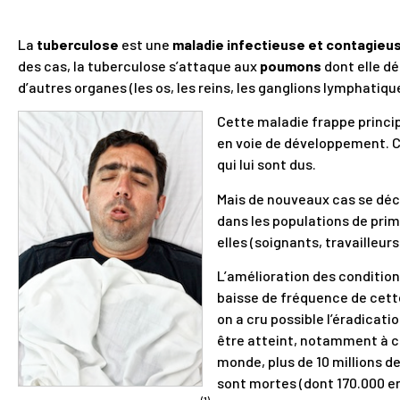
La
tuberculose
est une
maladie infectieuse et contagieus
des cas, la tuberculose s’attaque aux
poumons
dont elle dé
d’autres organes (les os, les reins, les ganglions lymphatiqu
Cette maladie frappe princi
en voie de développement. C
qui lui sont dus.
Mais de nouveaux cas se dé
dans les populations de prim
elles (soignants, travailleur
L’amélioration des condition
baisse de fréquence de cette
on a cru possible l’éradicati
être atteint, notamment à ca
monde, plus de 10 millions d
sont mortes (dont 170.000 e