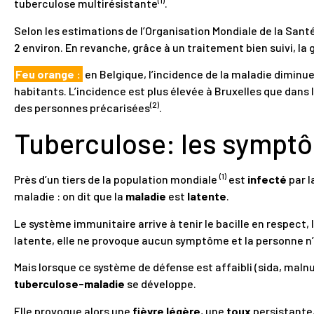
(1)
tuberculose multirésistante
.
Selon les estimations de l’Organisation Mondiale de la Sant
2 environ. En revanche, grâce à un traitement bien suivi, l
Feu orange :
en Belgique, l’incidence de la maladie diminue
habitants. L’incidence est plus élevée à Bruxelles que dans
(2)
des personnes précarisées
.
Tuberculose: les symptô
(1)
Près d’un tiers de la population mondiale
est
infecté
par l
maladie : on dit que la
maladie
est
latente
.
Le système immunitaire arrive à tenir le bacille en respect,
latente, elle ne provoque aucun symptôme et la personne n
Mais lorsque ce système de défense est affaibli (sida, malnutr
tuberculose-maladie
se développe.
Elle provoque alors une
fièvre légère
, une
toux
persistante,