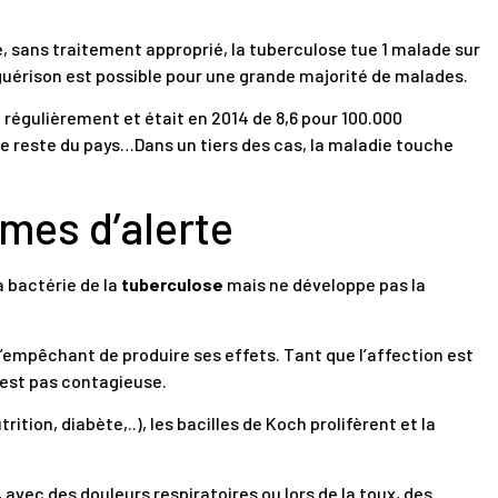
é, sans traitement approprié, la tuberculose tue 1 malade sur
a guérison est possible pour une grande majorité de malades.
 régulièrement et était en 2014 de 8,6 pour 100.000
 le reste du pays…Dans un tiers des cas, la maladie touche
mes d’alerte
a bactérie de la
tuberculose
mais ne développe pas la
 l’empêchant de produire ses effets. Tant que l’affection est
’est pas contagieuse.
ition, diabète,..), les bacilles de Koch prolifèrent et la
 avec des douleurs respiratoires ou lors de la toux, des