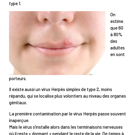
type 1.
On
estime
que 60
à 80%
des
adultes
en sont
porteurs.
Il existe aussi un virus Herpès simplex de type 2, moins
répandu, qui se localise plus volontiers au niveau des organes
génitaux.
La première contamination par le virus Herpès passe souvent
inaperçue.
Mais le virus s’installe alors dans les terminaisons nerveuses
où il reste « dormant » pendant le reste de la vie. De temps à