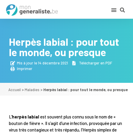
Herpès labial : pour tout
le monde, ou presque
Mis à jour le 14 décembre 2021
Télécharger en PDF
Imprimer
Accueil
>
Maladies
>
Herpès labial : pour tout le monde, ou presque
L’
herpès labial
est souvent plus connu sous le nom de «
bouton de fièvre ». Il s’agit d’une infection, provoquée par un
virus très contagieux et très répandu, l’Herpès simplex de